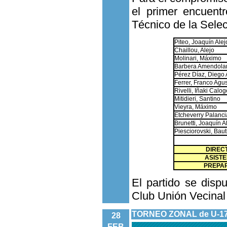
el primer encuentr
Técnico de la Selec
Piteo, Joaquín Alej
Chaillou, Alejo
Molinari, Máximo
Barbera Amendolara
Pérez Díaz, Diego 
Ferrer, Franco Agus
Rivelli, Iñaki Calo
Mitidieri, Santino
Vieyra, Máximo
Etcheverry Palancia
Brunetti, Joaquín A
Piesciorovski, Baut
DIREC
ASISTE
PREPAR
El partido se disp
Club Unión Vecinal
TORNEO ZONAL de U-1
28
FEB