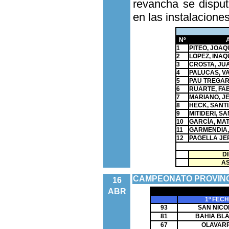
revancha se disput
en las instalacione
Nº
1
PITEO, JOAQ
2
LÓPEZ, IÑA
3
CROSTA, JU
4
PALUCAS, V
5
PAU TREGAR
6
RUARTE, FA
7
MARIANO, J
8
HECK, SANT
9
MITIDERI, S
10
GARCÍA, MAT
11
GARMENDIA,
12
PAGELLA JE
0
D
AS
CAMPEONATO PROVINC
16
ABR
1º FEC
93
SAN NICO
81
BAHIA BL
67
OLAVARR