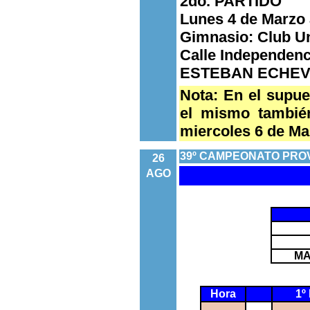
2do. PARTIDO
Lunes 4 de Marzo 
Gimnasio: Club Un
Calle Independenci
ESTEBAN ECHEVE
Nota: En el supue
el mismo también
miercoles 6 de Mar
39º CAMPEONATO PRO
26
AGO
MA
Hora
1º