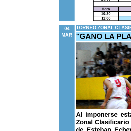
Hora
10:30
11:00
TORNEO ZONAL CLASIF
04
"GANO LA PLA
MAR
Al imponerse est
Zonal Clasificario
de Esteban Echev