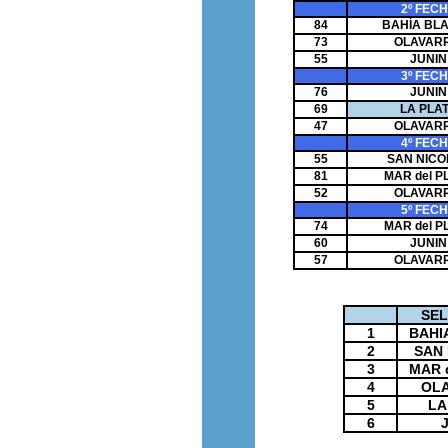
2º FEC
84
BAHÍA BL
73
OLAVARR
55
JUNIN
3º FEC
76
JUNIN
69
LA PLA
47
OLAVARR
4º FEC
55
SAN NICO
81
MAR del P
52
OLAVARR
5º FEC
74
MAR del P
60
JUNIN
57
OLAVARR
SEL
1
BAHI
2
SAN
3
MAR 
4
OLA
5
LA
6