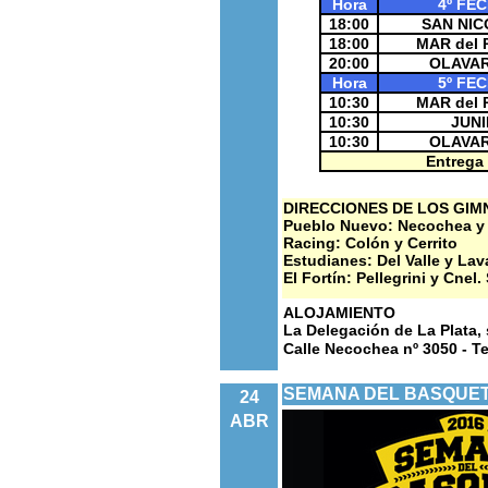
Hora
4º FE
18:00
SAN NIC
18:00
MAR del 
20:00
OLAVAR
Hora
5º FE
10:30
MAR del 
10:30
JUNI
10:30
OLAVAR
Entrega 
DIRECCIONES DE LOS GIM
Pueblo Nuevo: Necochea 
Racing: Colón y Cerrito
Estudianes: Del Valle y Lav
El Fortín: Pellegrini y Cnel.
ALOJAMIENTO
La Delegación de La Plata, s
Calle Necochea nº 3050 - T
SEMANA DEL BASQUET
24
ABR