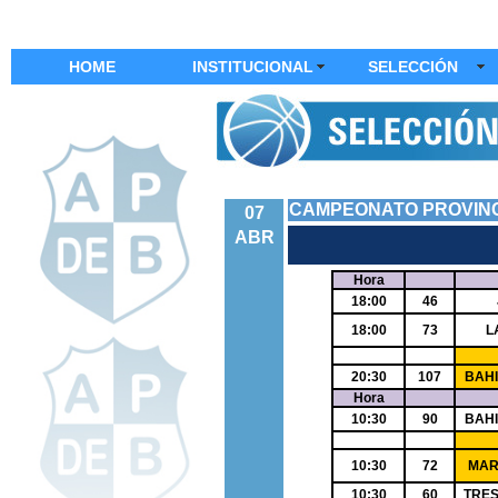
HOME
INSTITUCIONAL
SELECCIÓN
CAMPEONATO PROVINC
07
ABR
Hora
18:00
46
18:00
73
L
20:30
107
BAH
Hora
10:30
90
BAH
10:30
72
MAR 
10:30
60
TRE