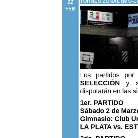
TORNEO ZONAL de U-1
22
FEB
Los partidos po
SELECCIÓN
y s
disputarán en las s
1er. PARTIDO
Sábado 2 de Marzo
Gimnasio: Club Un
LA PLATA
vs. ES