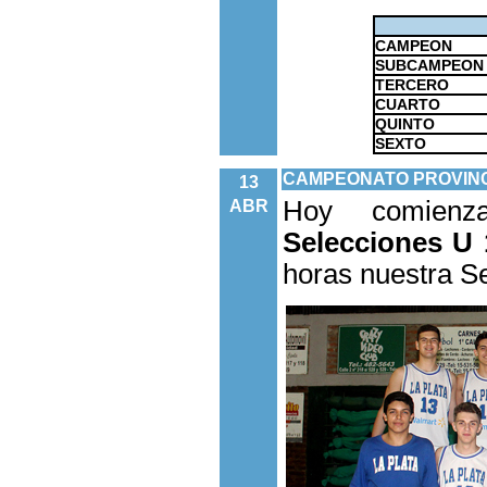
CAMPEON
SUBCAMPEON
TERCERO
CUARTO
QUINTO
SEXTO
CAMPEONATO PROVINC
13
Hoy comie
ABR
Selecciones U 
horas nuestra S