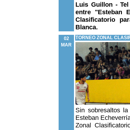
Luis Guillon - Te
entre "Esteban E
Clasificatorio p
Blanca.
TORNEO ZONAL CLASIF
02
MAR
Sin sobresaltos l
Esteban Echeverrí
Zonal Clasificator