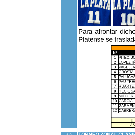
Para afrontar dich
Platense se traslada
Nº
1
PITEO, J
2
LÓPEZ, 
3
PAGELLA
4
CROSTA,
5
PALUCAS
6
PAU TRE
7
RUARTE,
8
HECK, S
9
MITIDERI
10
GARCÍA,
11
GARMEND
12
CABRERA
0
D
AS
TORNEO ZONAL CLASIF