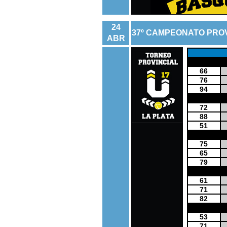
24
37º CAMPEONATO PROV
ABR
66
76
94
72
88
51
75
65
79
61
71
82
53
71