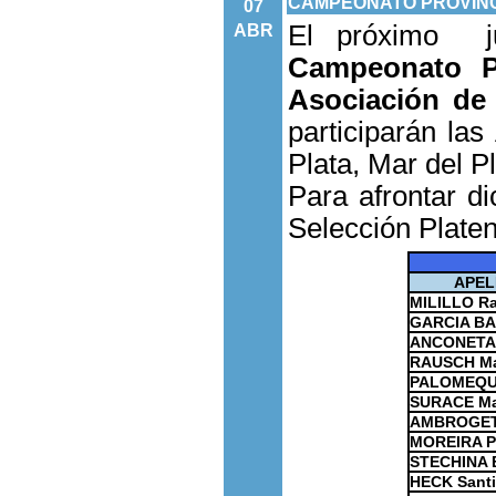
CAMPEONATO PROVINCI
07
El próximo j
ABR
Campeonato P
Asociación de
participarán la
Plata, Mar del P
Para afrontar d
Selección Plate
APEL
MILILLO R
GARCIA B
ANCONETAN
RAUSCH Ma
PALOMEQUE
SURACE Ma
AMBROGETT
MOREIRA Pe
STECHINA E
HECK Sant