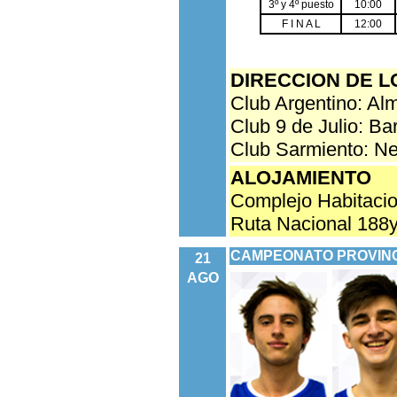
3º y 4º puesto
10:00
F I N A L
12:00
DIRECCION DE L
Club Argentino: Al
Club 9 de Julio: Ba
Club Sarmiento: N
ALOJAMIENTO
Complejo Habitaci
Ruta Nacional 188y 
CAMPEONATO PROVINC
21
AGO