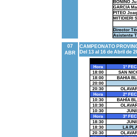
BONINO Ju
GARCIA Mat
PITEO Joaq
MITIDIERI 
0
Director Té
Asistente 
07
CAMPEONATO PROVINCI
Del 13 al 16 de Abril de 
ABR
Hora
1º FE
18:00
SAN NIC
18:00
BAHIA B
20:00
20:30
OLAVAR
Hora
2º FE
10:30
BAHÍA B
10:30
OLAVAR
10:30
JUNI
Hora
3º FE
18:30
JUNI
18:30
LA PL
20:30
OLAVAR