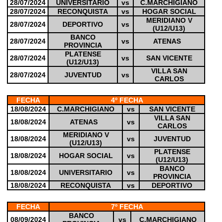
28/07/2024
UNIVERSITARIO
vs
C.MARCHIGIANO
28/07/2024
RECONQUISTA
vs
HOGAR SOCIAL
MERIDIANO V
28/07/2024
DEPORTIVO
vs
(U12/U13)
BANCO
28/07/2024
vs
ATENAS
PROVINCIA
PLATENSE
28/07/2024
vs
SAN VICENTE
(U12/U13)
VILLA SAN
28/07/2024
JUVENTUD
vs
CARLOS
0
FECHA
4º FECHA
18/08/2024
C.MARCHIGIANO
vs
SAN VICENTE
VILLA SAN
18/08/2024
ATENAS
vs
CARLOS
MERIDIANO V
18/08/2024
vs
JUVENTUD
(U12/U13)
PLATENSE
18/08/2024
HOGAR SOCIAL
vs
(U12/U13)
BANCO
18/08/2024
UNIVERSITARIO
vs
PROVINCIA
18/08/2024
RECONQUISTA
vs
DEPORTIVO
00
FECHA
7º FECHA
BANCO
08/09/2024
vs
C.MARCHIGIANO