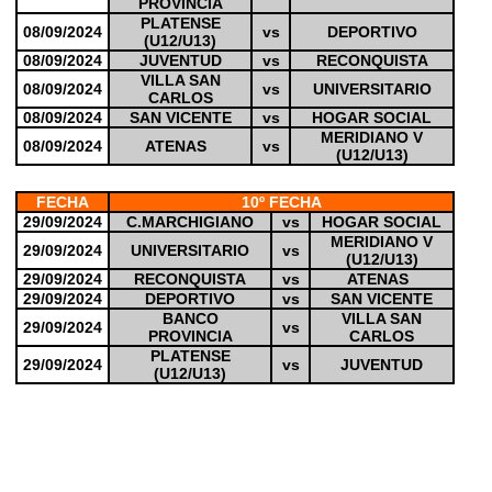
PROVINCIA
PLATENSE
08/09/2024
vs
DEPORTIVO
(U12/U13)
08/09/2024
JUVENTUD
vs
RECONQUISTA
VILLA SAN
08/09/2024
vs
UNIVERSITARIO
CARLOS
08/09/2024
SAN VICENTE
vs
HOGAR SOCIAL
MERIDIANO V
08/09/2024
ATENAS
vs
(U12/U13)
FECHA
10º FECHA
29/09/2024
C.MARCHIGIANO
vs
HOGAR SOCIAL
MERIDIANO V
29/09/2024
UNIVERSITARIO
vs
(U12/U13)
29/09/2024
RECONQUISTA
vs
ATENAS
29/09/2024
DEPORTIVO
vs
SAN VICENTE
BANCO
VILLA SAN
29/09/2024
vs
PROVINCIA
CARLOS
PLATENSE
29/09/2024
vs
JUVENTUD
(U12/U13)