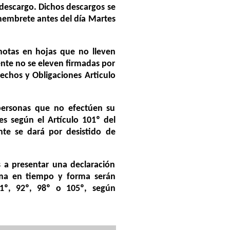
 descargo. Dichos descargos se
n membrete antes del día Martes
 notas en hojas que no lleven
nte no se eleven firmadas por
echos y Obligaciones Articulo
 personas que no efectúen su
s según el Artículo 101º del
nte se dará por desistido de
s a presentar una declaración
isma en tiempo y forma serán
81º, 92º, 98º o 105º, según