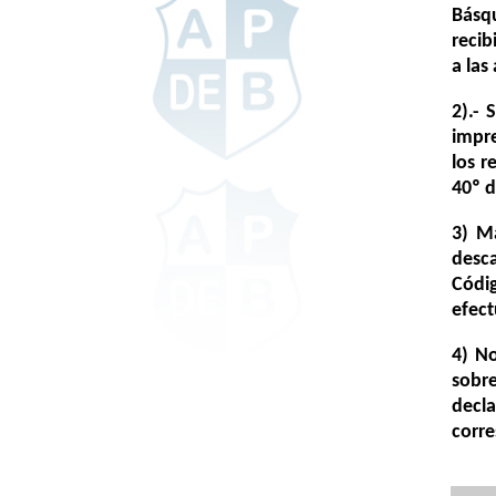
Básqu
recib
a las
2).- 
impre
los r
40º d
3) M
desc
Códi
efect
4) No
sobr
decl
corre