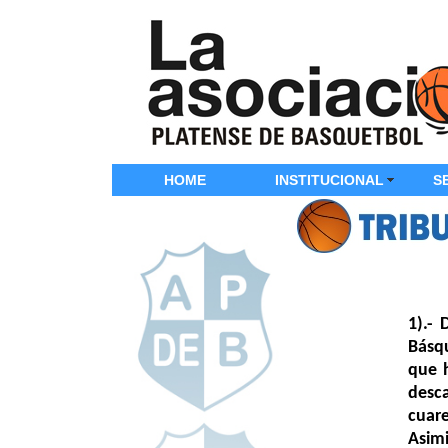
HOME
INSTITUCIONAL
S
1).- 
Básqu
que 
desca
cuar
Asim