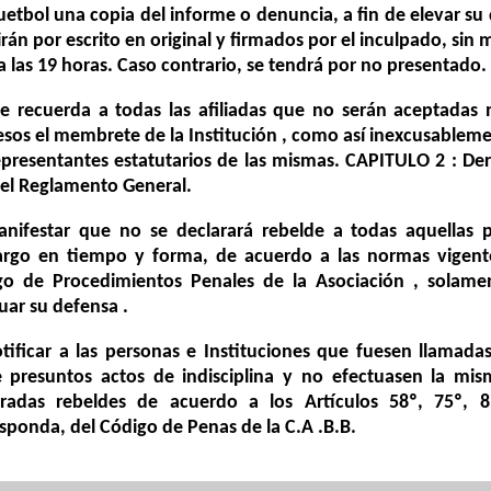
etbol una copia del informe o denuncia, a fin de elevar su
irán por escrito en original y firmados por el inculpado, si
 a las 19 horas. Caso contrario, se tendrá por no presentado.
Se recuerda a todas las afiliadas que no serán aceptadas
sos el membrete de la Institución , como así inexcusableme
epresentantes estatutarios de las mismas. CAPITULO 2 : Der
el Reglamento General.
anifestar que no se declarará rebelde a todas aquellas
argo en tiempo y forma, de acuerdo a las normas vigente
go de Procedimientos Penales de la Asociación , solame
uar su defensa .
tificar a las personas e Instituciones que fuesen llamada
e presuntos actos de indisciplina y no efectuasen la m
aradas rebeldes de acuerdo a los Artículos 58º, 75º, 
sponda, del Código de Penas de la C.A .B.B.