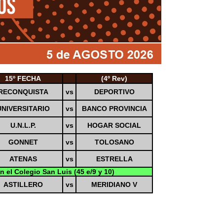
15º FECHA
(4º Rev)
RECONQUISTA
vs
DEPORTIVO
UNIVERSITARIO
vs
BANCO PROVINCIA
U.N.L.P.
vs
HOGAR SOCIAL
GONNET
vs
TOLOSANO
ATENAS
vs
ESTRELLA
n el Colegio San Luis (45 e/9 y 10)
ASTILLERO
vs
MERIDIANO V