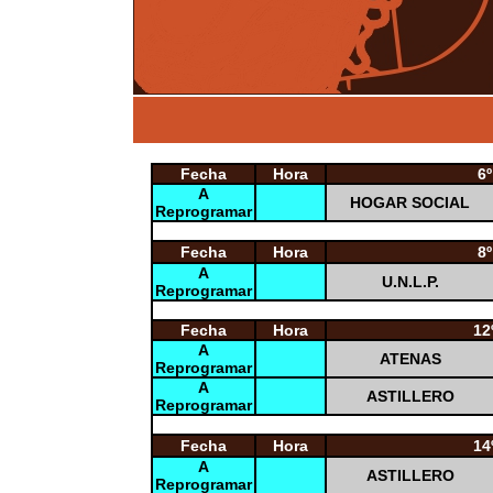
Fecha
Hora
6
A
HOGAR SOCIAL
Reprogramar
0
Fecha
Hora
8
A
U.N.L.P.
Reprogramar
0
Fecha
Hora
12
A
ATENAS
Reprogramar
A
ASTILLERO
Reprogramar
0
Fecha
Hora
14
A
ASTILLERO
Reprogramar