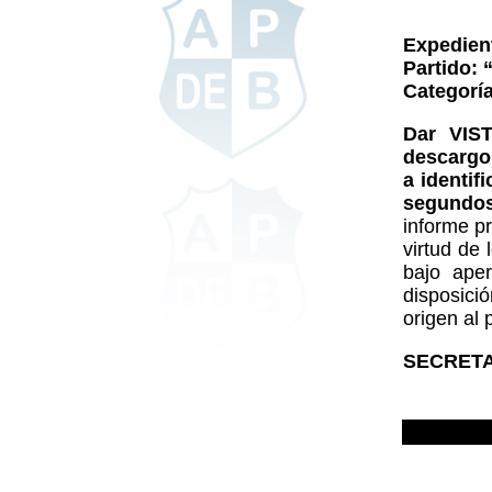
Expedien
Partido:
Categorí
Dar VIS
descargo
a identif
segundos
informe p
virtud de
bajo aper
disposici
origen al 
SECRETAR
0