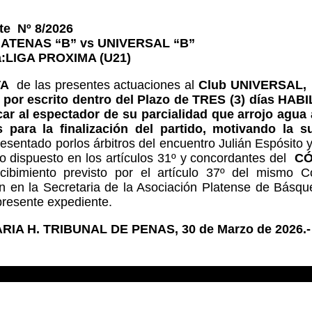
te Nº 8/2026
 “ATENAS “B” vs UNIVERSAL “B”
a:LIGA PROXIMA (U21)
TA
de las presentes actuaciones al
Club UNIVERSAL, a
 por escrito dentro del Plazo de TRES (3) días HA
icar al espectador de su parcialidad que arrojo agu
 para la finalización del partido, motivando la 
resentado porlos árbitros del encuentro Julián Espósito 
 lo dispuesto en los artículos 31º y concordantes del
CÓ
cibimiento previsto por el artículo 37º del mismo 
ón en la Secretaria de la Asociación Platense de Básqu
presente expediente.
IA H. TRIBUNAL DE PENAS, 30 de Marzo de 2026.-