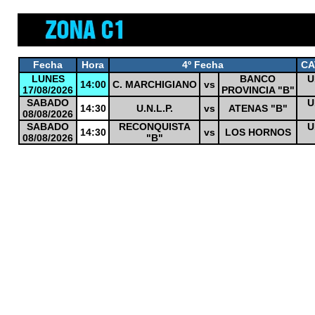
Fecha
Hora
4º Fecha
CA
LUNES
BANCO
U
14:00
C. MARCHIGIANO
vs
17/08/2026
PROVINCIA "B"
SABADO
U
14:30
U.N.L.P.
vs
ATENAS "B"
08/08/2026
SABADO
RECONQUISTA
U
14:30
vs
LOS HORNOS
08/08/2026
"B"