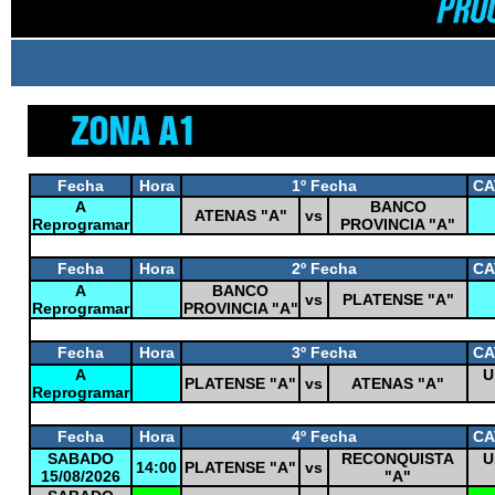
Fecha
Hora
1º Fecha
CA
A
BANCO
ATENAS "A"
vs
Reprogramar
PROVINCIA "A"
0
Fecha
Hora
2º Fecha
CA
A
BANCO
vs
PLATENSE "A"
Reprogramar
PROVINCIA "A"
0
Fecha
Hora
3º Fecha
CA
A
U
PLATENSE "A"
vs
ATENAS "A"
Reprogramar
0
Fecha
Hora
4º Fecha
CA
SABADO
RECONQUISTA
U
14:00
PLATENSE "A"
vs
15/08/2026
"A"