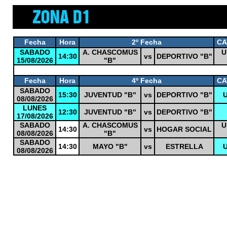
Fecha
Hora
2º Fecha
CA
SABADO
A. CHASCOMUS
U
14:30
vs
DEPORTIVO "B"
15/08/2026
"B"
0
Fecha
Hora
4º Fecha
CA
SABADO
15:30
JUVENTUD "B"
vs
DEPORTIVO "B"
U
08/08/2026
LUNES
12:30
JUVENTUD "B"
vs
DEPORTIVO "B"
17/08/2026
SABADO
A. CHASCOMUS
U
14:30
vs
HOGAR SOCIAL
08/08/2026
"B"
SABADO
14:30
MAYO "B"
vs
ESTRELLA
U
08/08/2026