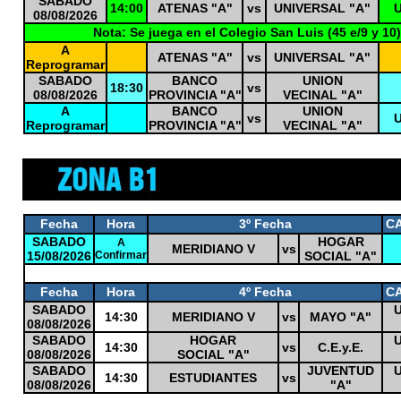
SABADO
14:00
ATENAS "A"
vs
UNIVERSAL "A"
U
08/08/2026
Nota: Se juega en el Colegio San Luis (45 e/9 y 10)
A
ATENAS "A"
vs
UNIVERSAL "A"
Reprogramar
SABADO
BANCO
UNION
18:30
vs
08/08/2026
PROVINCIA "A"
VECINAL "A"
A
BANCO
UNION
vs
U
Reprogramar
PROVINCIA "A"
VECINAL "A"
Fecha
Hora
3º Fecha
C
SABADO
HOGAR
A
MERIDIANO V
vs
15/08/2026
Confirmar
SOCIAL "A"
0
Fecha
Hora
4º Fecha
C
SABADO
U
14:30
MERIDIANO V
vs
MAYO "A"
08/08/2026
SABADO
HOGAR
U
14:30
vs
C.E.y.E.
08/08/2026
SOCIAL "A"
SABADO
JUVENTUD
U
14:30
ESTUDIANTES
vs
08/08/2026
"A"