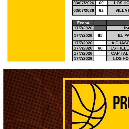
03/07/2026
60
LOS H
03/07/2026
62
VILLA 
Fecha
17/7/2026
Lib
17/7/2026
65
EL P
17/7/2026
A.CHAS
17/7/2026
68
ESTRELL
17/7/2026
CAPITAL
17/7/2026
LOS H