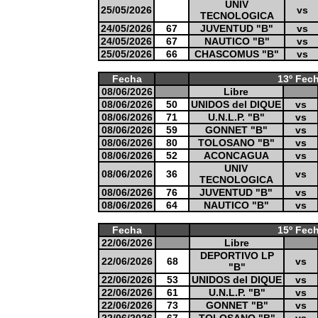
UNIV
25/05/2026
vs
TECNOLOGICA
24/05/2026
67
JUVENTUD "B"
vs
24/05/2026
67
NAUTICO "B"
vs
25/05/2026
66
CHASCOMUS "B"
vs
Fecha
13º Fec
08/06/2026
Libre
08/06/2026
50
UNIDOS del DIQUE
vs
08/06/2026
71
U.N.L.P. "B"
vs
08/06/2026
59
GONNET "B"
vs
08/06/2026
80
TOLOSANO "B"
vs
08/06/2026
52
ACONCAGUA
vs
UNIV
08/06/2026
36
vs
TECNOLOGICA
08/06/2026
76
JUVENTUD "B"
vs
08/06/2026
64
NAUTICO "B"
vs
Fecha
15º Fec
22/06/2026
Libre
DEPORTIVO LP
22/06/2026
68
vs
"B"
22/06/2026
53
UNIDOS del DIQUE
vs
22/06/2026
61
U.N.L.P. "B"
vs
22/06/2026
73
GONNET "B"
vs