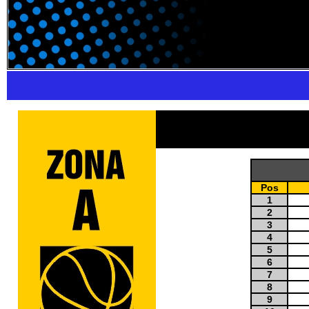
Pos
1
2
3
4
5
6
7
8
9