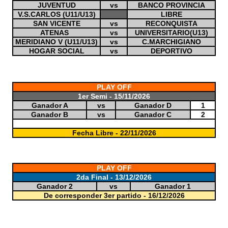
JUVENTUD
vs
BANCO PROVINCIA
V.S.CARLOS (U11/U13)
LIBRE
SAN VICENTE
vs
RECONQUISTA
ATENAS
vs
UNIVERSITARIO(U13)
MERIDIANO V (U11/U13)
vs
C.MARCHIGIANO
HOGAR SOCIAL
vs
DEPORTIVO
PLAY OFF
1er Semi - 15/11/2026
Ganador A
vs
Ganador D
1
Ganador B
vs
Ganador C
2
0
Fecha Libre - 22/11/2026
PLAY OFF
2da Final - 13/12/2026
Ganador 2
vs
Ganador 1
De corresponder 3er partido - 16/12/2026