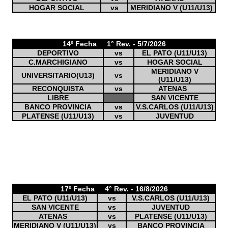
HOGAR SOCIAL
vs
MERIDIANO V (U11/U13)
14º Fecha 1° Rev. - 5/7/2026
DEPORTIVO
vs
EL PATO (U11/U13)
C.MARCHIGIANO
vs
HOGAR SOCIAL
MERIDIANO V
UNIVERSITARIO(U13)
vs
(U11/U13)
RECONQUISTA
vs
ATENAS
LIBRE
SAN VICENTE
BANCO PROVINCIA
vs
V.S.CARLOS (U11/U13)
PLATENSE (U11/U13)
vs
JUVENTUD
17º Fecha 4° Rev. - 16/8/2026
EL PATO (U11/U13)
vs
V.S.CARLOS (U11/U13)
SAN VICENTE
vs
JUVENTUD
ATENAS
vs
PLATENSE (U11/U13)
MERIDIANO V (U11/U13)
vs
BANCO PROVINCIA