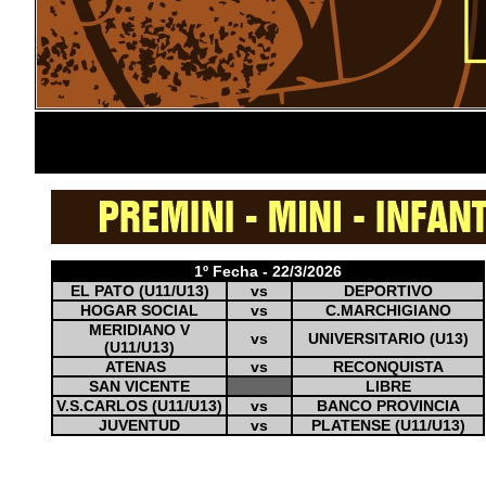
1º Fecha - 22/3/2026
EL PATO (U11/U13)
vs
DEPORTIVO
HOGAR SOCIAL
vs
C.MARCHIGIANO
MERIDIANO V
vs
UNIVERSITARIO (U13)
(U11/U13)
ATENAS
vs
RECONQUISTA
SAN VICENTE
LIBRE
V.S.CARLOS (U11/U13)
vs
BANCO PROVINCIA
JUVENTUD
vs
PLATENSE (U11/U13)