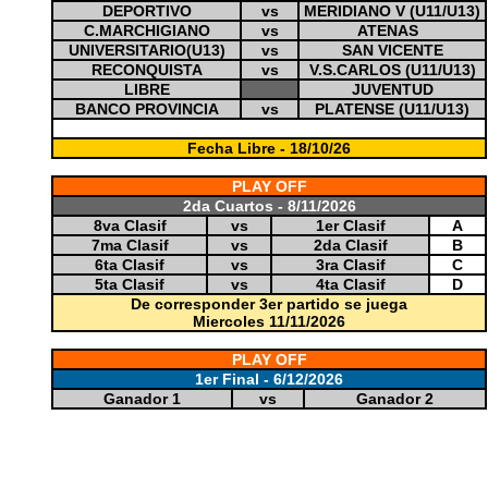
DEPORTIVO
vs
MERIDIANO V (U11/U13)
C.MARCHIGIANO
vs
ATENAS
UNIVERSITARIO(U13)
vs
SAN VICENTE
RECONQUISTA
vs
V.S.CARLOS (U11/U13)
LIBRE
JUVENTUD
BANCO PROVINCIA
vs
PLATENSE (U11/U13)
0
Fecha Libre - 18/10/26
PLAY OFF
2da Cuartos - 8/11/2026
8va Clasif
vs
1er Clasif
A
7ma Clasif
vs
2da Clasif
B
6ta Clasif
vs
3ra Clasif
C
5ta Clasif
vs
4ta Clasif
D
De corresponder 3er partido se juega
Miercoles 11/11/2026
PLAY OFF
1er Final - 6/12/2026
Ganador 1
vs
Ganador 2