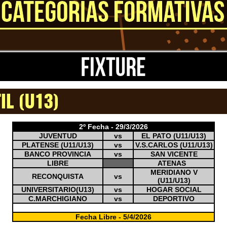
2º Fecha - 29/3/2026
JUVENTUD
vs
EL PATO (U11/U13)
PLATENSE (U11/U13)
vs
V.S.CARLOS (U11/U13)
BANCO PROVINCIA
vs
SAN VICENTE
LIBRE
ATENAS
MERIDIANO V
RECONQUISTA
vs
(U11/U13)
UNIVERSITARIO(U13)
vs
HOGAR SOCIAL
C.MARCHIGIANO
vs
DEPORTIVO
0
Fecha Libre - 5/4/2026