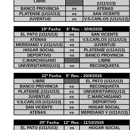
LIBRE
(U11/U13)
BANCO PROVINCIA
vs
ATENAS
PLATENSE (U11/U13)
vs
SAN VICENTE
JUVENTUD
vs
V.S.CARLOS (U11/U13)
19º Fecha 6° Rev. - 30/8/2026
EL PATO (U11/U13)
vs
SAN VICENTE
ATENAS
vs
V.S.CARLOS (U11/U13)
MERIDIANO V (U11/U13)
vs
JUVENTUD
HOGAR SOCIAL
vs
PLATENSE (U11/U13)
DEPORTIVO
vs
BANCO PROVINCIA
C.MARCHIGIANO
LIBRE
UNIVERSITARIO(U13)
vs
RECONQUISTA
22º Fecha 9° Rev. - 20/9/2026
LIBRE
EL PATO (U11/U13)
BANCO PROVINCIA
vs
RECONQUISTA
PLATENSE (U11/U13)
vs
UNIVERSITARIO(U13)
JUVENTUD
vs
C.MARCHIGIANO
V.S.CARLOS (U11/U13)
vs
DEPORTIVO
SAN VICENTE
vs
HOGAR SOCIAL
ATENAS
vs
MERIDIANO V (U11/U13)
25º Fecha 12° Rev. - 11/10/2026
EL PATO (U11/U13)
vs
HOGAR SOCIAL