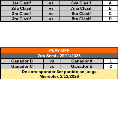
1er Clasif
vs
8va Clasif
A
2da Clasif
vs
7ma Clasif
B
3ra Clasif
vs
6ta Clasif
C
4ta Clasif
vs
5ta Clasif
D
PLAY OFF
2da Semi - 29/11/2026
Ganador D
vs
Ganador A
1
Ganador C
vs
Ganador B
2
De corresponder 3er partido se juega
Miercoles 2/12/2026