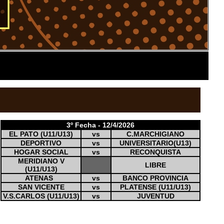
3º Fecha - 12/4/2026
EL PATO (U11/U13)
vs
C.MARCHIGIANO
DEPORTIVO
vs
UNIVERSITARIO(U13)
HOGAR SOCIAL
vs
RECONQUISTA
MERIDIANO V
LIBRE
(U11/U13)
ATENAS
vs
BANCO PROVINCIA
SAN VICENTE
vs
PLATENSE (U11/U13)
V.S.CARLOS (U11/U13)
vs
JUVENTUD