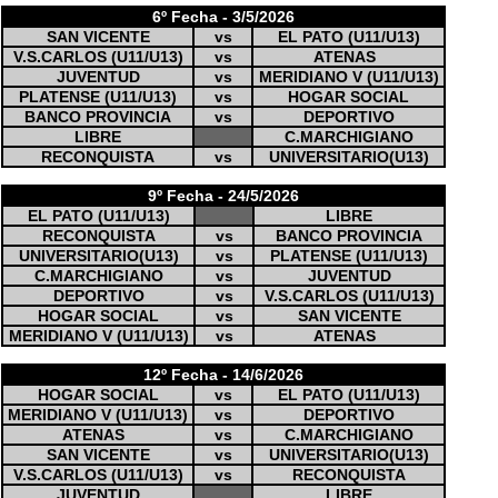
6º Fecha - 3/5/2026
SAN VICENTE
vs
EL PATO (U11/U13)
V.S.CARLOS (U11/U13)
vs
ATENAS
JUVENTUD
vs
MERIDIANO V (U11/U13)
PLATENSE (U11/U13)
vs
HOGAR SOCIAL
BANCO PROVINCIA
vs
DEPORTIVO
LIBRE
C.MARCHIGIANO
RECONQUISTA
vs
UNIVERSITARIO(U13)
9º Fecha - 24/5/2026
EL PATO (U11/U13)
LIBRE
RECONQUISTA
vs
BANCO PROVINCIA
UNIVERSITARIO(U13)
vs
PLATENSE (U11/U13)
C.MARCHIGIANO
vs
JUVENTUD
DEPORTIVO
vs
V.S.CARLOS (U11/U13)
HOGAR SOCIAL
vs
SAN VICENTE
MERIDIANO V (U11/U13)
vs
ATENAS
12º Fecha - 14/6/2026
HOGAR SOCIAL
vs
EL PATO (U11/U13)
MERIDIANO V (U11/U13)
vs
DEPORTIVO
ATENAS
vs
C.MARCHIGIANO
SAN VICENTE
vs
UNIVERSITARIO(U13)
V.S.CARLOS (U11/U13)
vs
RECONQUISTA
JUVENTUD
LIBRE