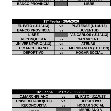
BANCO PROVINCIA
LIBRE
13º Fecha - 28/6/2026
EL PATO (U11/U13)
vs
PLATENSE (U11/U13)
BANCO PROVINCIA
vs
JUVENTUD
LIBRE
V.S.CARLOS (U11/U13)
RECONQUISTA
vs
SAN VICENTE
UNIVERSITARIO(U13)
vs
ATENAS
C.MARCHIGIANO
vs
MERIDIANO V (U11/U13)
DEPORTIVO
vs
HOGAR SOCIAL
16º Fecha 3° Rev. - 9/8/2026
C.MARCHIGIANO
vs
EL PATO (U11/U13)
UNIVERSITARIO(U13)
vs
DEPORTIVO
RECONQUISTA
vs
HOGAR SOCIAL
MERIDIANO V